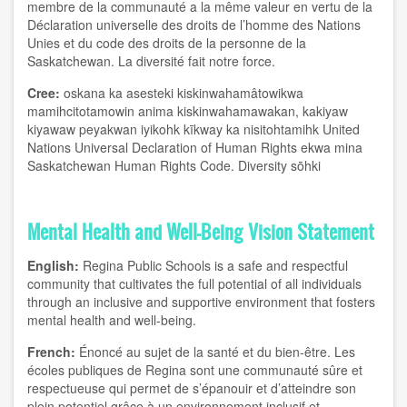
membre de la communauté a la même valeur en vertu de la
Déclaration universelle des droits de l’homme des Nations
Unies et du code des droits de la personne de la
Saskatchewan. La diversité fait notre force.
Cree:
oskana ka asesteki kiskinwahamâtowikwa
mamihcitotamowin anima kiskinwahamawakan, kakiyaw
kiyawaw peyakwan iyikohk kīkway ka nisitohtamihk United
Nations Universal Declaration of Human Rights ekwa mina
Saskatchewan Human Rights Code. Diversity sōhki
Mental Health and Well-Being Vision Statement
English:
Regina Public Schools is a safe and respectful
community that cultivates the full potential of all individuals
through an inclusive and supportive environment that fosters
mental health and well-being.
French:
Énoncé au sujet de la santé et du bien-être. Les
écoles publiques de Regina sont une communauté sûre et
respectueuse qui permet de s’épanouir et d’atteindre son
plein potentiel grâce à un environnement inclusif et