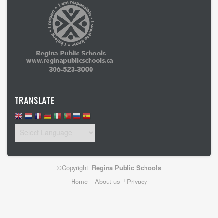
TRANSLATE
©Copyright
Regina Public Schools
Footer
Home
About us
Privacy