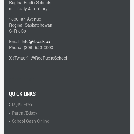
Regina Public Schools
on Treaty 4 Territory
1600 4th Avenue
Regina, Saskatchewan
S4R 8C8
Email:
info@rbe.sk.ca
Phone: (306) 523-3000
X (Twitter): @RegPublicSchool
Admin Login
QUICK LINKS
MyBluePrint
Parent/Edsby
School Cash Online