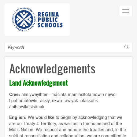
Skip
to
Toggl
main
navig
content
Search
Acknowledgements
Land Acknowledgement
Cree:
nimiyweyihten- mâcihta mamihcitotamowin nêwo-
tipahamâtowin- askiy, êkwa- awiyak- otaskehk-
âpihtawikôsisânak.
English:
We would like to begin by acknowledging that we
are on Treaty 4 Territory, as well as in the homeland of the
Métis Nation. We respect and honour the treaties and, in the
spirit of reconciliation and collaboration, we are committed to