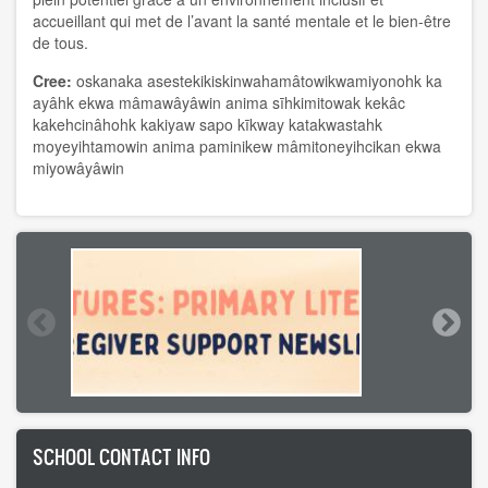
accueillant qui met de l’avant la santé mentale et le bien-être
de tous.
Cree:
oskanaka asestekikiskinwahamâtowikwamiyonohk ka
ayâhk ekwa mâmawâyâwin anima sīhkimitowak kekâc
kakehcinâhohk kakiyaw sapo kīkway katakwastahk
moyeyihtamowin anima paminikew mâmitoneyihcikan ekwa
miyowâyâwin
SCHOOL CONTACT INFO